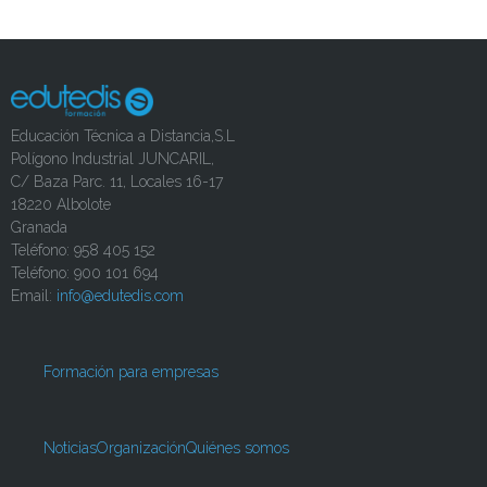
Educación Técnica a Distancia,S.L
Polígono Industrial JUNCARIL,
C/ Baza Parc. 11, Locales 16-17
18220 Albolote
Granada
Teléfono: 958 405 152
Teléfono: 900 101 694
Email:
info@edutedis.com
Formación para empresas
Noticias
Organización
Quiénes somos