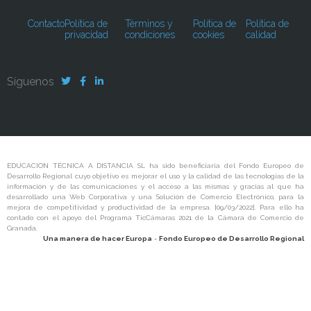
Contacto
Política de
Términos y
Política de
Política de
privacidad
condiciones
cookies
calidad
Síguenos
EDUCACION TÉCNICA A DISTANCIA SL ha sido beneficiaria del Fondo Europeo de
Desarrollo Regional cuyo objetivo es mejorar el uso y la calidad de las tecnologías de la
información y de las comunicaciones y el acceso a las mismas y gracias al que ha
desarrollado una Web Corporativa y una Solución de Comercio Electrónico, para la
mejora de competitividad y productividad de la empresa. [09/03/2022]. Para ello ha
contado con el apoyo del Programa TicCámaras 2021 de la Cámara de Comercio de
Granada.
Una manera de hacer Europa
-
Fondo Europeo de Desarrollo Regional