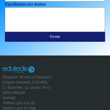
Escríbenos tus dudas
Enviar
Educación Técnica a Distancia,S.L
Polígono Industrial JUNCARIL,
C/ Baza Parc. 11, Locales 16-17
18220 Albolote
Granada
Teléfono: 958 405 152
Teléfono: 900 101 694