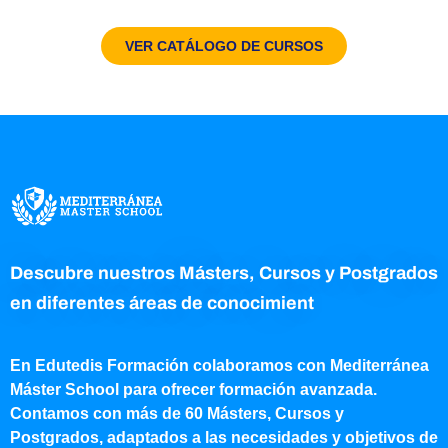
VER CATÁLOGO DE CURSOS
Descubre nuestros Másters, Cursos y Postgrados
en diferentes áreas de conocimient
En Edutedis Formación colaboramos con Mediterránea
Máster School para ofrecer formación avanzada.
Contamos con más de 60 Másters, Cursos y
Postgrados, adaptados a las necesidades y objetivos de