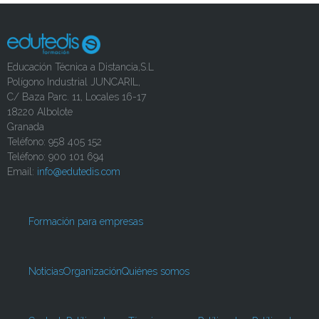
Educación Técnica a Distancia,S.L
Polígono Industrial JUNCARIL,
C/ Baza Parc. 11, Locales 16-17
18220 Albolote
Granada
Teléfono: 958 405 152
Teléfono: 900 101 694
Email:
info@edutedis.com
Formación para empresas
Noticias
Organización
Quiénes somos