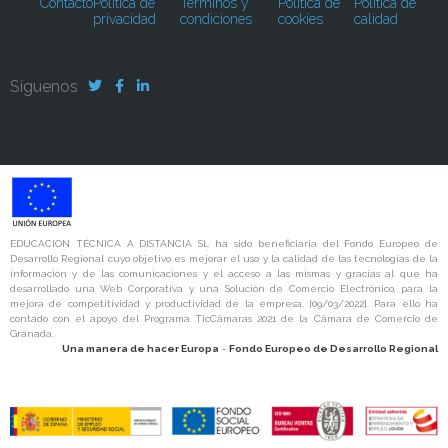
Contacto
Política de
Términos y
Política de
Política de
privacidad
condiciones
cookies
calidad
Síguenos
EDUCACION TÉCNICA A DISTANCIA SL ha sido beneficiaria del Fondo Europeo de
Desarrollo Regional cuyo objetivo es mejorar el uso y la calidad de las tecnologías de la
información y de las comunicaciones y el acceso a las mismas y gracias al que ha
desarrollado una Web Corporativa y una Solución de Comercio Electrónico, para la
mejora de competitividad y productividad de la empresa. [09/03/2022]. Para ello ha
contado con el apoyo del Programa TicCámaras 2021 de la Cámara de Comercio de
Granada.
Una manera de hacer Europa
-
Fondo Europeo de Desarrollo Regional