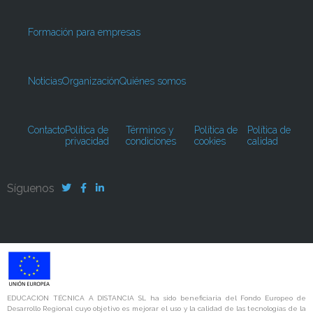
Formación para empresas
Noticias
Organización
Quiénes somos
Contacto
Política de
Términos y
Política de
Política de
privacidad
condiciones
cookies
calidad
Síguenos
EDUCACION TÉCNICA A DISTANCIA SL ha sido beneficiaria del Fondo Europeo de
Desarrollo Regional cuyo objetivo es mejorar el uso y la calidad de las tecnologías de la