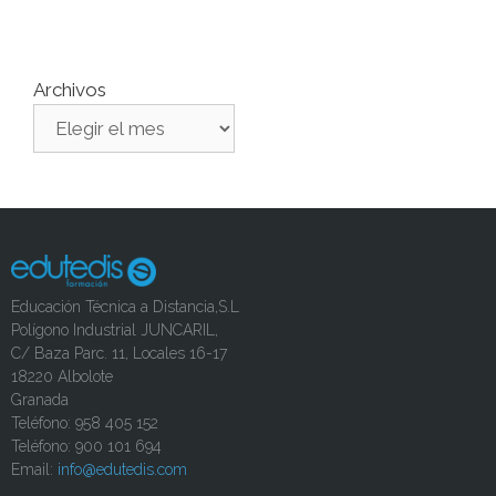
Archivos
Educación Técnica a Distancia,S.L
Polígono Industrial JUNCARIL,
C/ Baza Parc. 11, Locales 16-17
18220 Albolote
Granada
Teléfono: 958 405 152
Teléfono: 900 101 694
Email:
info@edutedis.com